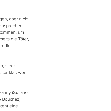
gen, aber nicht 
zusprechen. 
bekommen, um 
eits die Täter, 
in die 
n, steckt 
iter klar, wenn 
Fanny (Suliane 
e Bouchez) 
teht eine 