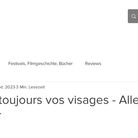
Aktuell
Beiträge
Über mich
Links
Festivals, Filmgeschichte, Bücher
Reviews
kt. 2023
3 Min. Lesezeit
 toujours vos visages - All
r