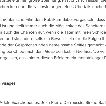
spieler:innen große Spannung. Fast physisch lassen diese
chrecken und die Nachwirkungen eines Überfalls nacher
kumentarische Film dem Publikum dabei vorgaukeln, dass r
tel ist und stellt immer auch die Möglichkeit des Scheitern
n auch die Chancen auf, wenn die Täter mit ihren Schild
 und sie andererseits ein Bewusstsein für die Folgen ih
nde der Gesprächsrunden gemeinsame Selfies gemacht 
ng bei Chloé nach dem Gespräch löst. – Nie lässt "Je verr
vergessen, dass hinter diesen Erfolgen ein monatelanger 
s visages
Adèle Exarchopoulos, Jean-Pierre Darroussin, Birane Ba, L