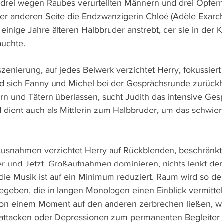
 drei wegen Raubes verurteilten Männern und drei Opfer
der anderen Seite die Endzwanzigerin Chloé (Adèle Exarch
 einige Jahre älteren Halbbruder anstrebt, der sie in der K
auchte.
nszenierung, auf jedes Beiwerk verzichtet Herry, fokussier
 sich Fanny und Michel bei der Gesprächsrunde zurückh
 und Tätern überlassen, sucht Judith das intensive Ges
 dient auch als Mittlerin zum Halbbruder, um das schwier
usnahmen verzichtet Herry auf Rückblenden, beschränkt 
r und Jetzt. Großaufnahmen dominieren, nichts lenkt den
die Musik ist auf ein Minimum reduziert. Raum wird so de
egeben, die in langen Monologen einen Einblick vermittel
von einem Moment auf den anderen zerbrechen ließen, wi
ikattacken oder Depressionen zum permanenten Begleiter