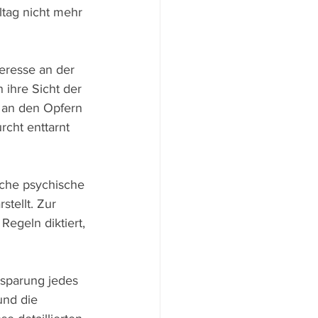
ltag nicht mehr 
eresse an der 
 ihre Sicht der 
 an den Opfern 
cht enttarnt 
lche psychische 
tellt. Zur 
egeln diktiert, 
ssparung jedes 
und die 