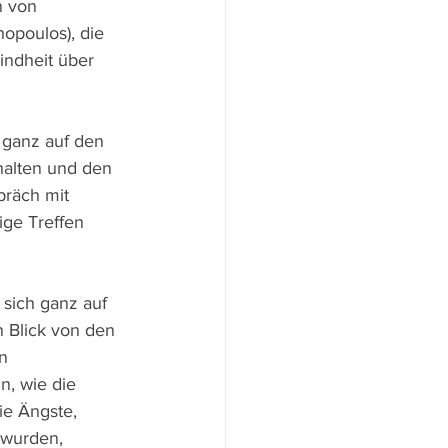
n von 
opoulos), die 
indheit über 
t ganz auf den 
alten und den 
präch mit 
ige Treffen 
sich ganz auf 
 Blick von den 
n 
n, wie die 
e Ängste, 
 wurden, 