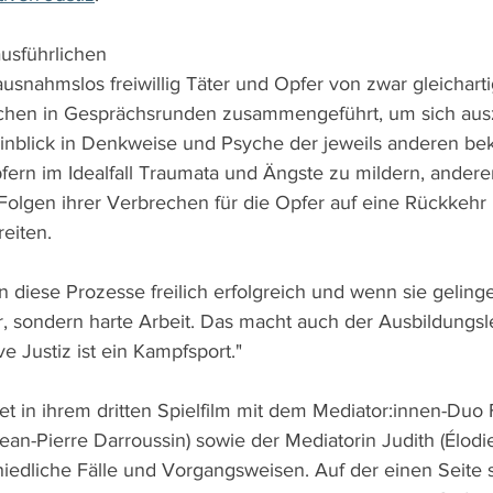
usführlichen 
snahmslos freiwillig Täter und Opfer von zwar gleicharti
chen in Gesprächsrunden zusammengeführt, um sich aus
 Einblick in Denkweise und Psyche der jeweils anderen 
fern im Idealfall Traumata und Ängste zu mildern, anderers
 Folgen ihrer Verbrechen für die Opfer auf eine Rückkehr 
eiten. 
 diese Prozesse freilich erfolgreich und wenn sie gelinge
, sondern harte Arbeit. Das macht auch der Ausbildungsle
ive Justiz ist ein Kampfsport."
et in ihrem dritten Spielfilm mit dem Mediator:innen-Duo 
ean-Pierre Darroussin) sowie der Mediatorin Judith (Élodi
hiedliche Fälle und Vorgangsweisen. Auf der einen Seite s