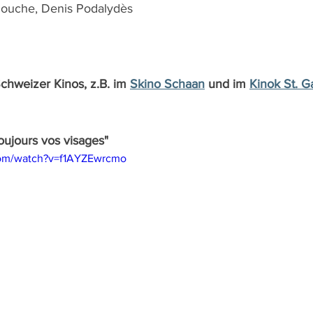
llouche, Denis Podalydès
Schweizer Kinos, z.B. im 
Skino Schaan
 und im 
Kinok St. G
toujours vos visages"
com/watch?v=f1AYZEwrcmo