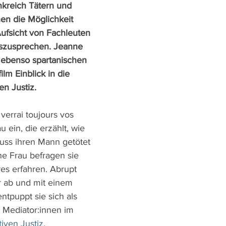
nkreich Tätern und 
en die Möglichkeit 
Aufsicht von Fachleuten 
szusprechen. Jeanne 
m ebenso spartanischen 
lm Einblick in die 
en Justiz.
 verrai toujours vos 
u ein, die erzählt, wie 
luss ihren Mann getötet 
ne Frau befragen sie 
es erfahren. Abrupt 
r ab und mit einem 
entpuppt sie sich als 
 Mediator:innen im 
tiven Justiz
.