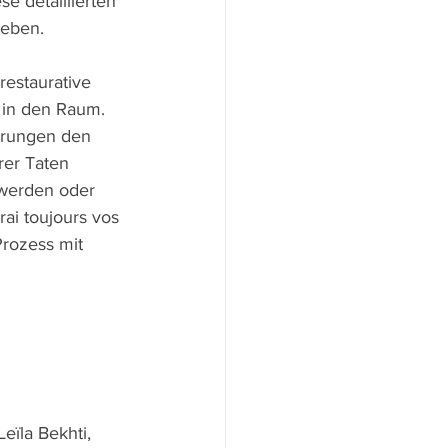
 detaillierten 
leben.
estaurative 
s in den Raum. 
erungen den 
rer Taten 
werden oder 
ai toujours vos 
Prozess mit 
eïla Bekhti, 