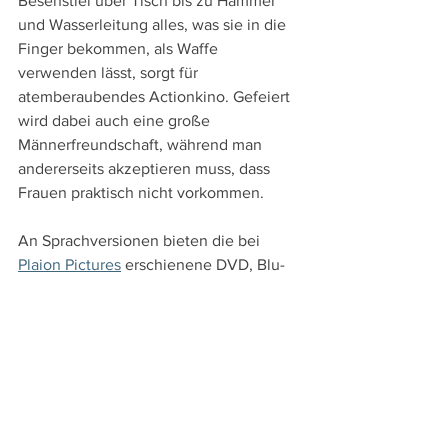
Besenstiel über Tisch bis zu Hammer 
und Wasserleitung alles, was sie in die 
Finger bekommen, als Waffe 
verwenden lässt, sorgt für 
atemberaubendes Actionkino. Gefeiert 
wird dabei auch eine große 
Männerfreundschaft, während man 
andererseits akzeptieren muss, dass 
Frauen praktisch nicht vorkommen. 
An Sprachversionen bieten die bei 
Plaion Pictures
 erschienene DVD, Blu-
ray und 4K UHD die kantonesische 
Original- und die deutsche 
Synchronfassung sowie deutsche 
Untertitel. Als Extras gibt es neben 
Interviews mit den Schauspielern, 
mehreren Trailern und einer 
Zusammenstellung entfallener Szenen 