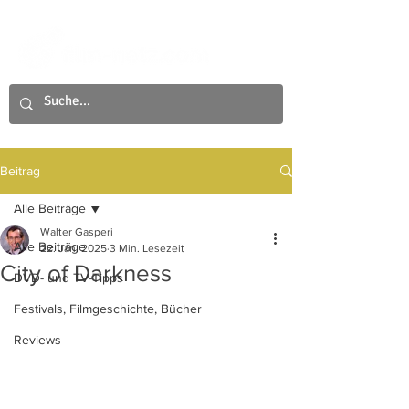
Beitrag
Alle Beiträge
Walter Gasperi
Alle Beiträge
22. Jan. 2025
3 Min. Lesezeit
City of Darkness
DVD- und TV-Tipps
Festivals, Filmgeschichte, Bücher
Reviews