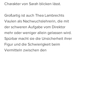
Charakter von Sarah blicken lässt.
Großartig ist auch Thea Lambrechts 
Vaulen als Nachwuchslehrerin, die mit 
der schweren Aufgabe vom Direktor 
mehr oder weniger allein gelassen wird. 
Spürbar macht sie die Unsicherheit ihrer 
Figur und die Schwierigkeit beim 
Vermitteln zwischen den 
Konfliktparteien unvoreingenommen zu 
bleiben, wird ihr doch vorgeworfen, 
dass sie durch ihre Begeisterung für 
Elisabeth befangen sei.
So einfach und klar Titel und 
Ausgangssituation klingen, so wenig ist 
"Armand – Elternabend" letztlich ein 
eindeutiger und einfacher Film. Aber in 
der detailreichen Auslotung des 