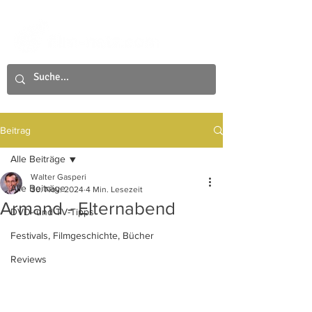
Beitrag
Alle Beiträge
Walter Gasperi
Alle Beiträge
30. Nov. 2024
4 Min. Lesezeit
Armand - Elternabend
DVD- und TV-Tipps
Festivals, Filmgeschichte, Bücher
Reviews