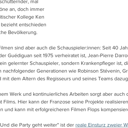
schütternder, mal 
 Töne an, doch immer 
ritischer Kollege Ken 
 bezieht entschieden 
ache Bevölkerung.
Filmen sind aber auch die Schauspieler:innen: Seit 40 Jah
der Guédiguan seit 1975 verheiratet ist, Jean-Pierre Darr
in gelernter Schauspieler, sondern Krankenpfleger ist, di
n nachfolgender Generationen wie Robinson Stévenin, Gr
nd mit dem Altern des Regisseurs und seines Teams daz
einem Werk und kontinuierliches Arbeiten sorgt aber auch 
 Films. Hier kann der Franzose seine Projekte realisieren,
n und kann mit erfolgreicheren Filmen Flops kompensier
nd die Party geht weiter" ist der 
reale Einsturz zweier 