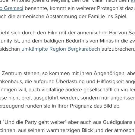
der Antonio (Gerard Meylan), den der Vater nach dem 
i
o Gramsci
 benannte, kommt ein weiterer Protagonist daz
ch die armenische Abstammung der Familie ins Spiel.
eht sich durch den Film mit der armenischen Bar von Sark
nity ist, und dem baldigen Bedürfnis von Minas in die z
aidschan 
umkämpfte Region Bergkarabach
 aufzubrechen,
 Zentrum stehen, so kommen mit ihren Angehörigen, abe
ankenhaus, die aufgrund Überlastung und Hilflosigkeit ang
digen will, auch vielfältige andere gesellschaftlich virul
ese nicht breit ausgeführt werden, sondern nur angerissen
erzeugend runden sie in ihrer Prägnanz das Bild ab.
lt "Und die Party geht weiter" aber auch aus Guédiguians 
t:innen, aus seinem warmherzigen Blick und der atmosphä