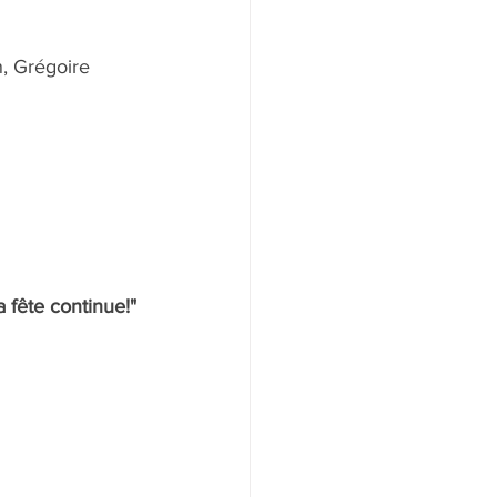
, Grégoire 
a fête continue!"