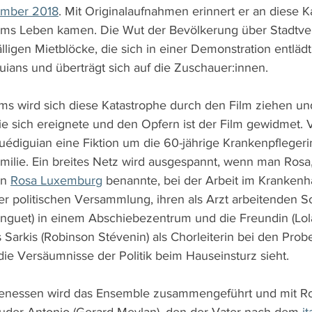
ember 2018
. Mit Originalaufnahmen erinnert er an diese K
ms Leben kamen. Die Wut der Bevölkerung über Stadtve
ligen Mietblöcke, die sich in einer Demonstration entlädt,
ians und überträgt sich auf die Zuschauer:innen.
ms wird sich diese Katastrophe durch den Film ziehen u
sie sich ereignete und den Opfern ist der Film gewidmet.
Guédiguian eine Fiktion um die 60-jährige Krankenpflegeri
milie. Ein breites Netz wird ausgespannt, wenn man Rosa, 
n 
Rosa Luxemburg
 benannte, bei der Arbeit im Krankenh
er politischen Versammlung, ihren als Arzt arbeitenden 
inguet) in einem Abschiebezentrum und die Freundin (Lo
Sarkis (Robinson Stévenin) als Chorleiterin bei den Probe
die Versäumnisse der Politik beim Hauseinsturz sieht.
lienessen wird das Ensemble zusammengeführt und mit R