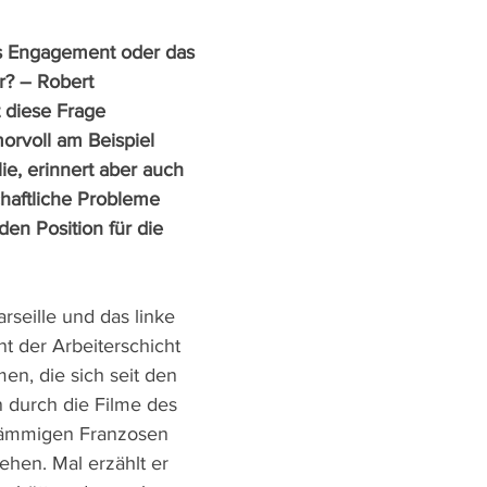
hes Engagement oder das 
r? – Robert 
 diese Frage 
orvoll am Beispiel 
lie, erinnert aber auch 
schaftliche Probleme 
en Position für die 
seille und das linke 
t der Arbeiterschicht 
en, die sich seit den 
 durch die Filme des 
tämmigen Franzosen 
ehen. Mal erzählt er 