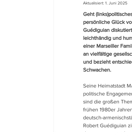
Aktualisiert:
1. Juni 2025
Geht (links)politisc
persönliche Glück vo
Guédiguian diskutiert
leichthändig und hum
einer Marseiller Fami
an vielfältige gesell
und bezieht entschied
Schwachen.
Seine Heimatstadt Mar
politische Engagemen
sind die großen Them
frühen 1980er Jahren
deutsch-armenischs
Robert Guédiguian zi