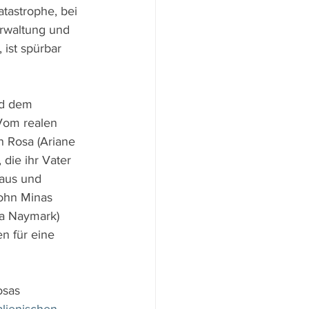
atastrophe, bei 
rwaltung und 
 ist spürbar 
nd dem 
 Vom realen 
n Rosa (Ariane 
die ihr Vater 
aus und 
Sohn Minas 
la Naymark) 
n für eine 
osas 