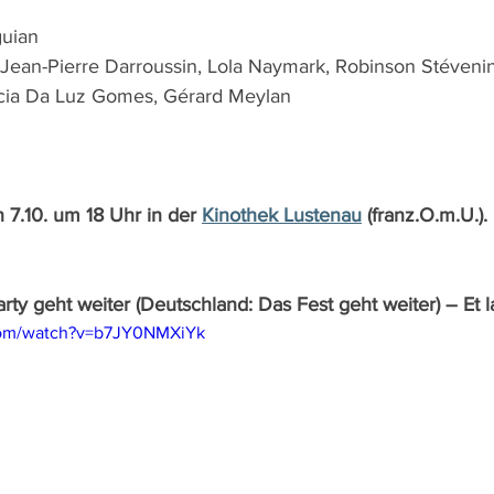
guian
 Jean-Pierre Darroussin, Lola Naymark, Robinson Stévenin
icia Da Luz Gomes, Gérard Meylan 
 7.10. um 18 Uhr in der 
Kinothek Lustenau
 (franz.O.m.U.).
arty geht weiter (Deutschland: Das Fest geht weiter) – Et l
com/watch?v=b7JY0NMXiYk