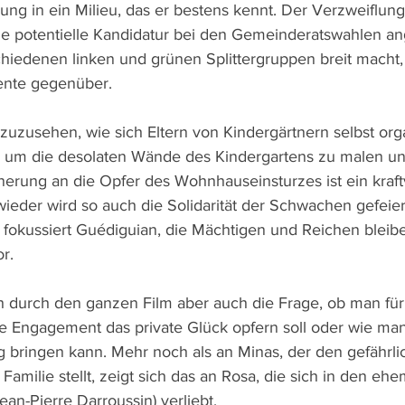
ng in ein Milieu, das er bestens kennt. Der Verzweiflung,
ine potentielle Kandidatur bei den Gemeinderatswahlen an
chiedenen linken und grünen Splittergruppen breit macht,
nte gegenüber.  
 zuzusehen, wie sich Eltern von Kindergärtnern selbst org
um die desolaten Wände des Kindergartens zu malen un
nnerung an die Opfer des Wohnhauseinsturzes ist ein kraft
wieder wird so auch die Solidarität der Schwachen gefeier
" fokussiert Guédiguian, die Mächtigen und Reichen blei
r.
ich durch den ganzen Film aber auch die Frage, ob man für
che Engagement das private Glück opfern soll oder wie ma
g bringen kann. Mehr noch als an Minas, der den gefährlic
amilie stellt, zeigt sich das an Rosa, die sich in den ehe
an-Pierre Darroussin) verliebt.