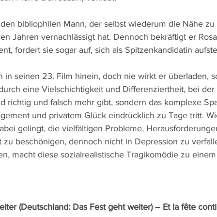
r den bibliophilen Mann, der selbst wiederum die Nähe zu 
eren Jahren vernachlässigt hat. Dennoch bekräftigt er Rosa
t, fordert sie sogar auf, sich als Spitzenkandidatin aufste
 in seinen 23. Film hinein, doch nie wirkt er überladen, 
urch eine Vielschichtigkeit und Differenziertheit, bei der 
 richtig und falsch mehr gibt, sondern das komplexe Sp
gement und privatem Glück eindrücklich zu Tage tritt. Wi
abei gelingt, die vielfältigen Probleme, Herausforderunge
 zu beschönigen, dennoch nicht in Depression zu verfall
en, macht diese sozialrealistische Tragikomödie zu eine
iter (Deutschland: Das Fest geht weiter) – Et la fête cont