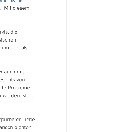
talienischen 
u. Mit diesem 
is, die 
wischen 
 um dort als 
r auch mit 
esichts von 
ente Probleme 
 werden, stört 
spürbarer Liebe 
risch dichten 