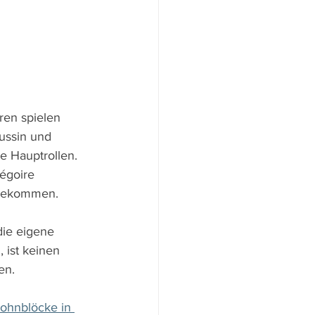
ren spielen 
oussin und 
e Hauptrollen. 
égoire 
ugekommen.
die eigene 
 ist keinen 
en.
Wohnblöcke in 