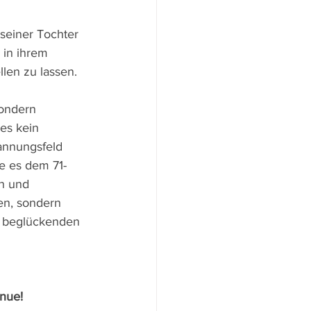
seiner Tochter 
 in ihrem 
llen zu lassen.
sondern 
es kein 
annungsfeld 
e es dem 71-
n und 
en, sondern 
m beglückenden 
inue!