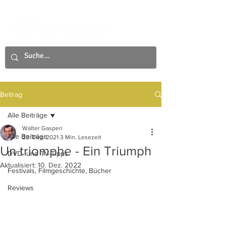
Beitrag
Alle Beiträge
Walter Gasperi
Alle Beiträge
23. Dez. 2021
3 Min. Lesezeit
Un triomphe - Ein Triumph
DVD- und TV-Tipps
Aktualisiert:
10. Dez. 2022
Festivals, Filmgeschichte, Bücher
Reviews