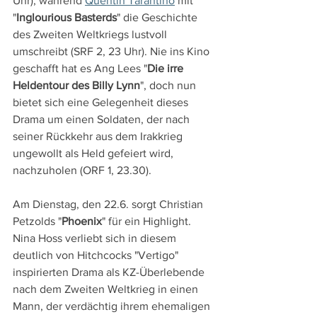
Uhr), während 
Quentin Tarantino
 mit 
"
Inglourious Basterds
" die Geschichte 
des Zweiten Weltkriegs lustvoll 
umschreibt (SRF 2, 23 Uhr). Nie ins Kino 
geschafft hat es Ang Lees "
Die irre 
Heldentour des Billy Lynn
", doch nun 
bietet sich eine Gelegenheit dieses 
Drama um einen Soldaten, der nach 
seiner Rückkehr aus dem Irakkrieg 
ungewollt als Held gefeiert wird, 
nachzuholen (ORF 1, 23.30).
Am Dienstag, den 22.6. sorgt Christian 
Petzolds "
Phoenix
" für ein Highlight. 
Nina Hoss verliebt sich in diesem 
deutlich von Hitchcocks "Vertigo" 
inspirierten Drama als KZ-Überlebende 
nach dem Zweiten Weltkrieg in einen 
Mann, der verdächtig ihrem ehemaligen 