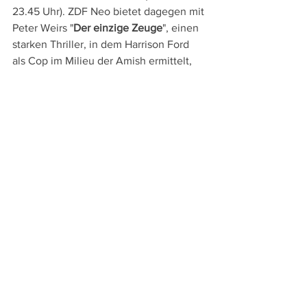
23.45 Uhr). ZDF Neo bietet dagegen mit 
Peter Weirs "
Der einzige Zeuge
", einen 
starken Thriller, in dem Harrison Ford 
als Cop im Milieu der Amish ermittelt, 
(ZDF Neo, 21.40 Uhr) und anschließend 
Ridley Scotts klassisches Roadmovie 
"
Thelma und Louise
", in dem sich Susan 
Sarandon und Geena Davis gegen die 
Macht der Männer erheben (ZDF Neo, 
23.25 Uhr). Und eine herrlich ironische 
Agentenkomödie, in der Pierce Brosnan 
auch lustvoll mit seinem Bond-Image 
spielen kann, bietet 3sat mit John 
Boormans "
Der Schneider von Panama
" 
(3sat, 22.25 Uhr).
DVD- und TV-Tipps