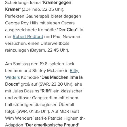
Scheidungsdrama "
Kramer gegen 
Kramer
" (ZDF neo, 22.05 Uhr). 
Perfekten Gaunerspaß bietet dagegen 
George Roy Hills mit sieben Oscars 
ausgezeichnete Komödie "
Der Clou
", in 
der 
Robert Redford
 und Paul Newman 
versuchen, einen Unterweltboss 
reinzulegen (Bayern, 22.45 Uhr).
Am Samstag den 19.6. spielen Jack 
Lemmon und Shirley McLaine in 
Billy 
Wilders
 Komödie "
Das Mädchen Irma la 
Douce
" groß auf (SWR, 23.20 Uhr), ehe 
mit Jules Dassins "
Rififi
" ein klassischer 
und zeitloser Gangsterfilm mit einem 
halbstündigen dialoglosen Überfall 
folgt. (SWR, 01.35 Uhr). Auf MDR läuft 
Wim Wenders´ starke Patricia Highsmith-
Adaption "
Der amerikanische Freund
" 