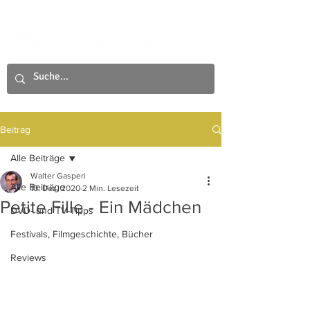
Beitrag
Alle Beiträge
Walter Gasperi
Alle Beiträge
10. Dez. 2020
2 Min. Lesezeit
Petite Fille - Ein Mädchen
DVD- und TV-Tipps
Festivals, Filmgeschichte, Bücher
Reviews