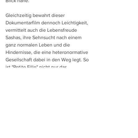
Blick nahe. 
Gleichzeitig bewahrt dieser 
Dokumentarfilm dennoch Leichtigkeit, 
vermittelt auch die Lebensfreude 
Sashas, ihre Sehnsucht nach einem 
ganz normalen Leben und die 
Hindernisse, die eine heteronormative 
Gesellschaft dabei in den Weg legt. So 
ist "Petite Fille" nicht nur das 
einfühlsame Porträt eines Transgender-
Mädchens, sondern auch ein leises und 
ruhiges, aber dennoch entschiedenes 
Plädoyer für mehr Toleranz und für 
einen Abbau tradierter heterosexueller 
Geschlechtsbilder.
Läuft derzeit im 
Skino
 in Schaan