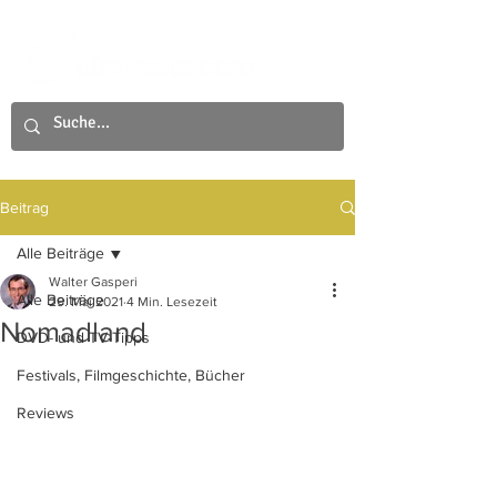
Beitrag
Alle Beiträge
Walter Gasperi
Alle Beiträge
29. Mai 2021
4 Min. Lesezeit
Nomadland
DVD- und TV-Tipps
Festivals, Filmgeschichte, Bücher
Reviews