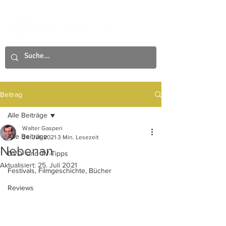
Beitrag
Alle Beiträge
Walter Gasperi
Alle Beiträge
24. Juli 2021
3 Min. Lesezeit
Nebenan
DVD- und TV-Tipps
Aktualisiert:
25. Juli 2021
Festivals, Filmgeschichte, Bücher
Reviews