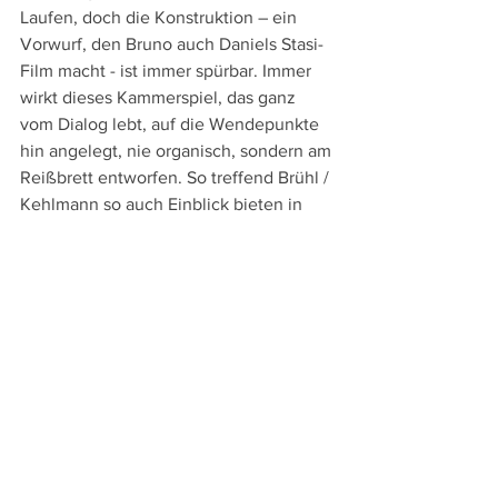
Laufen, doch die Konstruktion – ein 
Vorwurf, den Bruno auch Daniels Stasi-
Film macht - ist immer spürbar. Immer 
wirkt dieses Kammerspiel, das ganz 
vom Dialog lebt, auf die Wendepunkte 
hin angelegt, nie organisch, sondern am 
Reißbrett entworfen. So treffend Brühl / 
Kehlmann so auch Einblick bieten in 
das Verhältnis von Wessies und Ossies, 
von Gentrifizierung und wachsendem 
Unmut der alteingesessenen Ost-
Berliner, die durch die Wende nichts 
gewonnen, sondern nur verloren 
haben, so entwickelt diese schwarze 
Komödie doch letztlich wenig Leben 
und bleibt ziemlich papieren.
Läuft derzeit in den Kinos, z.B. im 
Cinema Dornbirn