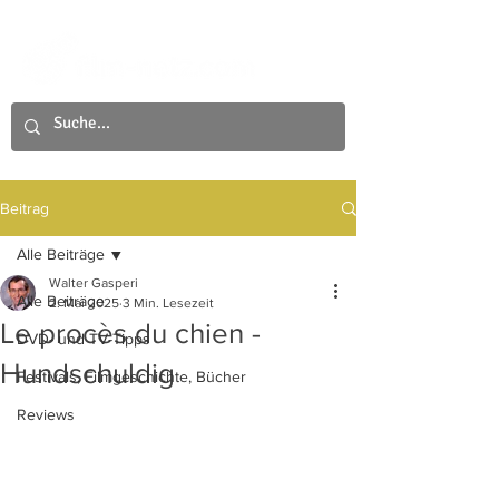
Beitrag
Alle Beiträge
Walter Gasperi
Alle Beiträge
2. Mai 2025
3 Min. Lesezeit
Le procès du chien -
DVD- und TV-Tipps
Hundschuldig
Festivals, Filmgeschichte, Bücher
Reviews