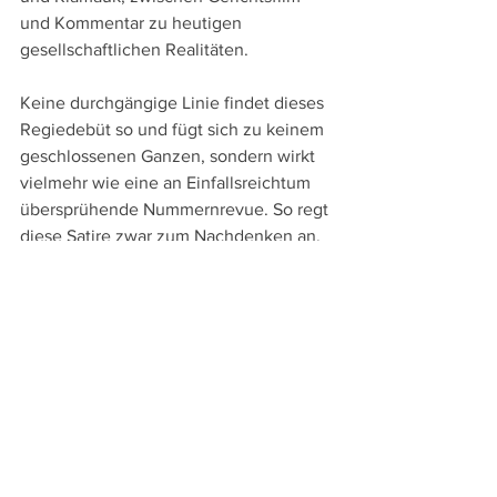
und Kommentar zu heutigen 
gesellschaftlichen Realitäten.
Keine durchgängige Linie findet dieses 
Regiedebüt so und fügt sich zu keinem 
geschlossenen Ganzen, sondern wirkt 
vielmehr wie eine an Einfallsreichtum 
übersprühende Nummernrevue. So regt 
diese Satire zwar zum Nachdenken an, 
lässt die Zuschauer:innen mit seinen 
ständigen Ton- und Rhythmuswechseln 
aber nie wirklich in die Handlung 
eintauchen, sodass auch die kompakten 
83 Minuten trotz der inhaltlichen 
Dichte, rasanter Dialoge und 
engagierter Schauspieler:innen eine 
teils mühsame und auch ermüdende 
Angelegenheit werden.