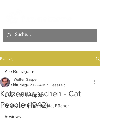
Beitrag
Alle Beiträge
Walter Gasperi
Alle Beiträge
28. Sept. 2022
4 Min. Lesezeit
Katzenmenschen - Cat
DVD- und TV-Tipps
People (1942)
Festivals, Filmgeschichte, Bücher
Reviews