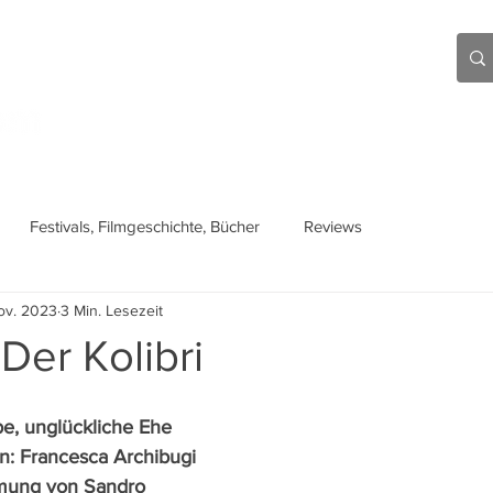
Aktuell
Beiträge
Über mich
Links
Festivals, Filmgeschichte, Bücher
Reviews
ov. 2023
3 Min. Lesezeit
- Der Kolibri
be, unglückliche Ehe 
n: Francesca Archibugi 
ilmung von Sandro 