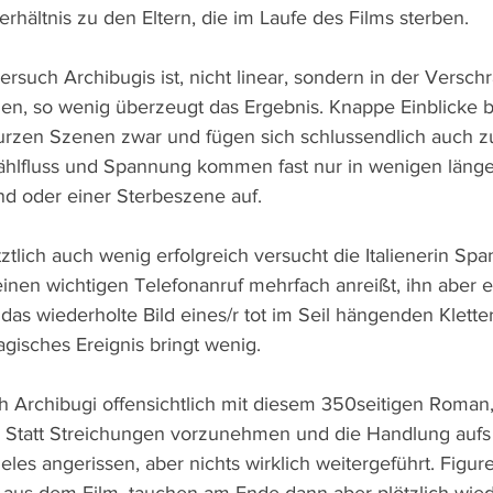
rhältnis zu den Eltern, die im Laufe des Films sterben.
ersuch Archibugis ist, nicht linear, sondern in der Versch
en, so wenig überzeugt das Ergebnis. Knappe Einblicke b
urzen Szenen zwar und fügen sich schlussendlich auch z
zählfluss und Spannung kommen fast nur in wenigen läng
d oder einer Sterbeszene auf.
etztlich auch wenig erfolgreich versucht die Italienerin Sp
nen wichtigen Telefonanruf mehrfach anreißt, ihn aber ers
das wiederholte Bild eines/r tot im Seil hängenden Kletter:
agisches Ereignis bringt wenig.
Archibugi offensichtlich mit diesem 350seitigen Roman, h
 Statt Streichungen vorzunehmen und die Handlung aufs
ieles angerissen, aber nichts wirklich weitergeführt. Figur