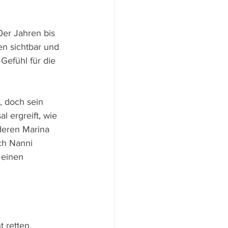
er Jahren bis 
n sichtbar und 
efühl für die 
, doch sein 
 ergreift, wie 
deren Marina 
ch Nanni 
 einen 
retten.   