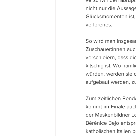
verschwinden abrupt 
nicht nur die Aussag
Glücksmomenten ist,
verlorenes.
So wird man insgesam
Zuschauer:innen auc
verschleiern, dass d
kitschig ist. Wo näml
würden, werden sie 
aufgebaut werden, zu
Zum zeitlichen Pende
kommt im Finale auch
der Maskenbildner Lo
Bérénice Bejo entspr
katholischen Italien 