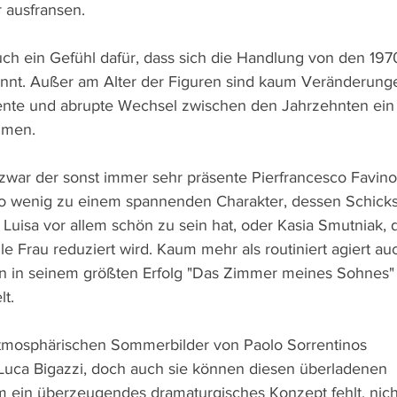
 ausfransen.
 ein Gefühl dafür, dass sich die Handlung von den 1970
nnt. Außer am Alter der Figuren sind kaum Veränderunge
ente und abrupte Wechsel zwischen den Jahrzehnten ein G
mmen.
zwar der sonst immer sehr präsente Pierfrancesco Favino
o wenig zu einem spannenden Charakter, dessen Schicksal
 Luisa vor allem schön zu sein hat, oder Kasia Smutniak, 
ile Frau reduziert wird. Kaum mehr als routiniert agiert au
on in seinem größten Erfolg "Das Zimmer meines Sohnes"
lt.
atmosphärischen Sommerbilder von Paolo Sorrentinos 
a Bigazzi, doch auch sie können diesen überladenen 
ein überzeugendes dramaturgisches Konzept fehlt, nicht 