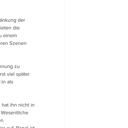
ränkung der 
ieten die 
u einem 
eren Szenen 
annung zu 
t viel später 
in als 
at ihn nicht in 
 Wesentliche 
en 