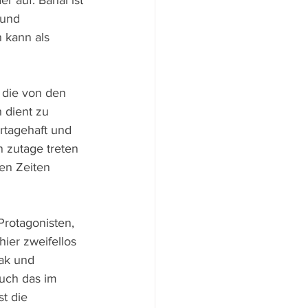
 auf. Banal ist 
 und 
 kann als 
 die von den 
 dient zu 
rtagehaft und 
n zutage treten 
en Zeiten 
rotagonisten, 
ier zweifellos 
ak und 
auch das im 
t die 