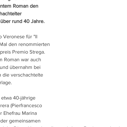
röntem Roman den 
hachtelter 
über rund 40 Jahre.
Veronese für "Il 
 Mal den renommierten 
rpreis Premio Strega. 
em Roman war auch 
 und übernahm bei 
 die verschachtelte 
rlage.
 etwa 40-jährige 
era (Pierfrancesco 
er Ehefrau Marina 
d der gemeinsamen 