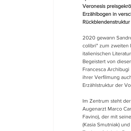
Veronesis preisgek
Erzählbogen in versc
Rückblendenstruktur 
2020 gewann Sandro 
colibri" zum zweiten
italienischen Literatu
Begeistert von dies
Francesca Archibugi
ihrer Verfilmung auch
Erzählstruktur der Vo
Im Zentrum steht der
Augenarzt Marco Carr
Favino), der mit sein
(Kasia Smutniak) un