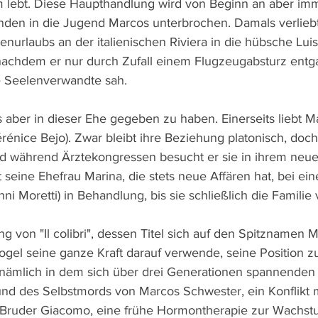
m lebt. Diese Haupthandlung wird von Beginn an aber im
den in die Jugend Marcos unterbrochen. Damals verliebt
nurlaubs an der italienischen Riviera in die hübsche Luisa
nachdem er nur durch Zufall einem Flugzeugabsturz entg
ne Seelenverwandte sah.
s aber in dieser Ehe gegeben zu haben. Einerseits liebt M
rénice Bejo). Zwar bleibt ihre Beziehung platonisch, doc
nd während Ärztekongressen besucht er sie in ihrem neu
st seine Ehefrau Marina, die stets neue Affären hat, bei ei
ni Moretti) in Behandlung, bis sie schließlich die Familie v
 von "Il colibri", dessen Titel sich auf den Spitznamen M
ogel seine ganze Kraft darauf verwende, seine Position zu 
ämlich in dem sich über drei Generationen spannenden 
nd des Selbstmords von Marcos Schwester, ein Konflikt m
 Bruder Giacomo, eine frühe Hormontherapie zur Wachst