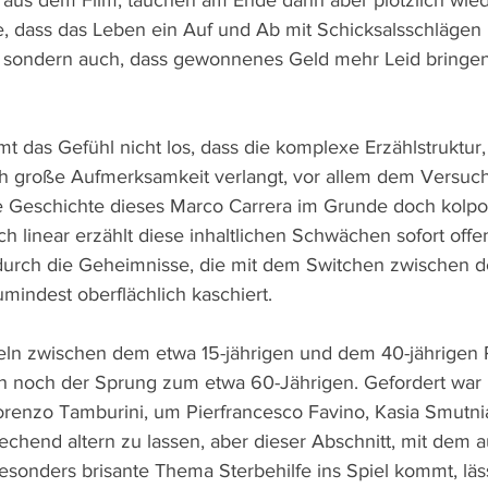
aus dem Film, tauchen am Ende dann aber plötzlich wieder
e, dass das Leben ein Auf und Ab mit Schicksalsschlägen
 sondern auch, dass gewonnenes Geld mehr Leid bringen
t das Gefühl nicht los, dass die komplexe Erzählstruktur,
h große Aufmerksamkeit verlangt, vor allem dem Versuch
ie Geschichte dieses Marco Carrera im Grunde doch kolpo
ich linear erzählt diese inhaltlichen Schwächen sofort offe
durch die Geheimnisse, die mit dem Switchen zwischen d
mindest oberflächlich kaschiert.
ln zwischen dem etwa 15-jährigen und dem 40-jährigen P
 noch der Sprung zum etwa 60-Jährigen. Gefordert war h
renzo Tamburini, um Pierfrancesco Favino, Kasia Smutni
echend altern zu lassen, aber dieser Abschnitt, mit dem 
besonders brisante Thema Sterbehilfe ins Spiel kommt, läss