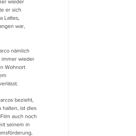
mer wieder 
e er sich 
 Lattes, 
angen war, 
arco nämlich 
h immer wieder 
en Wohnort 
nem 
erlässt.
arcos bezieht, 
halten, ist dies 
Film auch noch 
it seinem in 
umsförderung, 