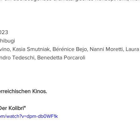
2023 
hibugi
vino, Kasia Smutniak, Bérénice Bejo, Nanni Moretti, Laura
andro Tedeschi, Benedetta Porcaroli
erreichischen Kinos.
 Der Kolibri"
com/watch?v=dpm-db0WF1k