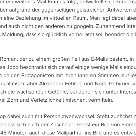
r ein weiteres Mail Emmas folgt, entwickelt sich zunächst
aber aufgrund der gegenseitigen geistreichen Antworten d
ch eine Beziehung im virtuellen Raum. Man legt dabei aber
n und auch nicht den anderen zu googeln. Zunehmend inten
Meldung, dass sie glücklich verheiratet sei, beendet die
oman, der zu einem großen Teil aus E-Mails besteht, in 
a Joop beschränkt sich darauf einige wenige Mails einz
n beiden Protagonisten mit ihren inneren Stimmen laut les
ers filmisch, aber Alexander Fehling und Nora Tschirner k
och die wachsenden Gefühle, bei denen sich unter Intere
l Zorn und Verletzlichkeit mischen, vermitteln.
oop dabei auch mit Perspektivenwechsel. Steht zunächst 
 sodass sich auch der Zuschauer selbst ein Bild von Em
5 Minuten auch diese Mailpartner ins Bild und es entwick