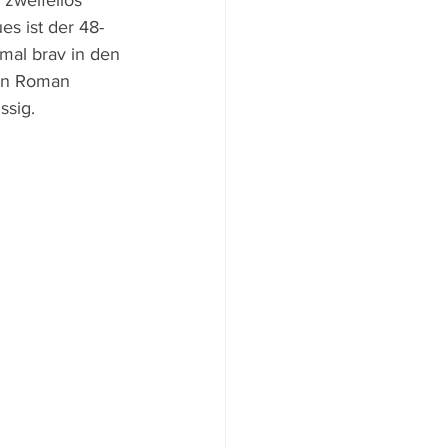
zweifellos 
es ist der 48-
rmal brav in den 
en Roman 
ssig.