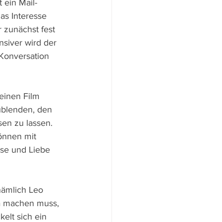
 ein Mail-
as Interesse 
 zunächst fest 
siver wird der 
 Konversation 
einen Film 
ublenden, den 
en zu lassen. 
önnen mit 
sse und Liebe 
nämlich Leo 
ma machen muss, 
elt sich ein 