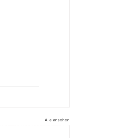
Alle ansehen
peri I
walter.gasperi@film-netz.com