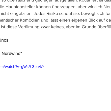
so überraschend gediegen ausgefallen. Routiniert ist das 
die Hauptdarsteller können überzeugen, aber wirklich Neu
nicht eingefallen. Jedes Risiko scheut sie, bewegt sich fo
antischer Komödien und lässt einen eigenen Blick auf d
 ist diese Verfilmung zwar keines, aber im Grunde überflü
Kinos
n Nordwind"
com/watch?v=gWsR-3e-vkY