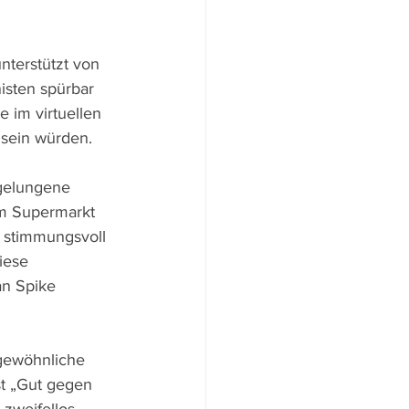
nterstützt von 
isten spürbar 
 im virtuellen 
 sein würden.
 gelungene 
em Supermarkt 
 stimmungsvoll 
iese 
an Spike 
ngewöhnliche 
t „Gut gegen 