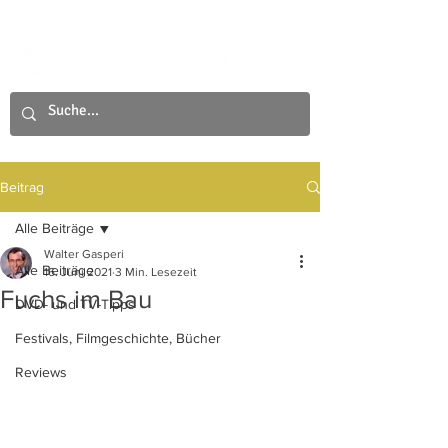
Beitrag
Alle Beiträge
Walter Gasperi
Alle Beiträge
16. Juni 2021
3 Min. Lesezeit
Fuchs im Bau
DVD- und TV-Tipps
Festivals, Filmgeschichte, Bücher
Reviews