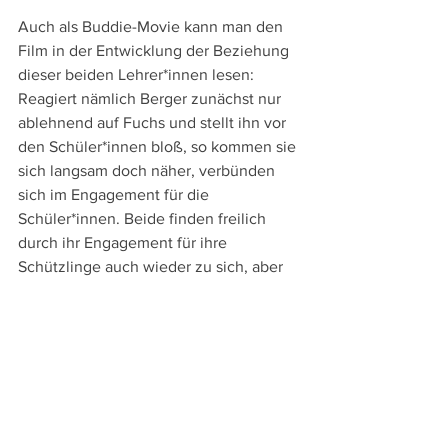
Auch als Buddie-Movie kann man den 
Film in der Entwicklung der Beziehung 
dieser beiden Lehrer*innen lesen: 
Reagiert nämlich Berger zunächst nur 
ablehnend auf Fuchs und stellt ihn vor 
den Schüler*innen bloß, so kommen sie 
sich langsam doch näher, verbünden 
sich im Engagement für die 
Schüler*innen. Beide finden freilich 
durch ihr Engagement für ihre 
Schützlinge auch wieder zu sich, aber 
auch der gesellschaftliche Background 
der Jugendlichen wird angerissen, 
wenn sich Fuchs besonders der 
verschlossenen Bosnierin Samira (Luna 
Jordan) annimmt und herausfindet, was 
sie gewalttätig werden ließ.