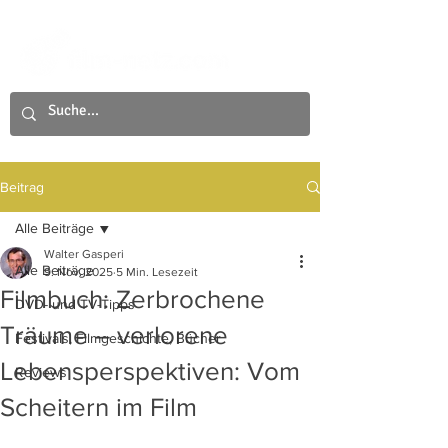
Beitrag
Alle Beiträge
Walter Gasperi
Alle Beiträge
9. Nov. 2025
5 Min. Lesezeit
Filmbuch: Zerbrochene
DVD- und TV-Tipps
Träume – verlorene
Festivals, Filmgeschichte, Bücher
Lebensperspektiven: Vom
Reviews
Scheitern im Film