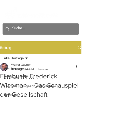
Beitrag
Alle Beiträge
Walter Gasperi
Alle Beiträge
8. Jan. 2024
4 Min. Lesezeit
Filmbuch: Frederick
DVD- und TV-Tipps
Wiseman – Das Schauspiel
Festivals, Filmgeschichte, Bücher
der Gesellschaft
Reviews