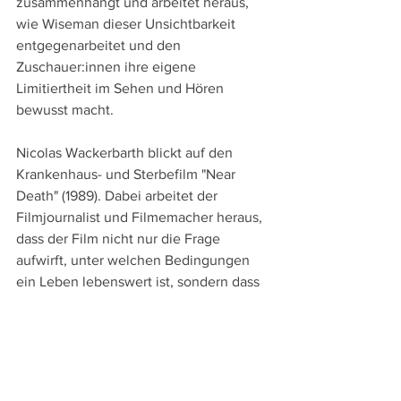
zusammenhängt und arbeitet heraus, 
wie Wiseman dieser Unsichtbarkeit 
entgegenarbeitet und den 
Zuschauer:innen ihre eigene 
Limitiertheit im Sehen und Hören 
bewusst macht.
Nicolas Wackerbarth blickt auf den 
Krankenhaus- und Sterbefilm "Near 
Death" (1989). Dabei arbeitet der 
Filmjournalist und Filmemacher heraus, 
dass der Film nicht nur die Frage 
aufwirft, unter welchen Bedingungen 
ein Leben lebenswert ist, sondern dass 
hier mit vorwiegend männlichen und 
weißen Ärzten auf der einen Seite und 
weiblichen People of Color als 
Putzpersonal auf der anderen Seite 
auch Machtverhältnisse aufgedeckt 