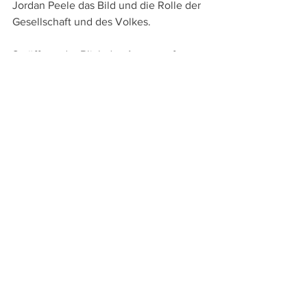
Jordan Peele das Bild und die Rolle der 
Gesellschaft und des Volkes.
So öffnen der Blick des Autors auf 
jeweils spezielle Aspekte und die 
detailreichen Analysen, bei denen der 
Autor mit seinem immensen 
filmgeschichtlichen Wissen immer 
wieder ebenso überraschende wie 
spannende Querverbindungen herstellt, 
immer wieder das Auge für neue 
Sichtweisen und wecken auch die Lust 
auf eine erste oder erneute Sichtung 
der besprochenen Filme.
Drehli Robnik, Ansichten und 
Absichten. Texte über populäres Kino 
und Politik
, SYNEMA – Gesellschaft für 