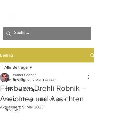
Beitrag
Alle Beiträge
Walter Gasperi
Alle Beiträge
8. Mai 2023
2 Min. Lesezeit
Filmbuch: Drehli Robnik –
DVD- und TV-Tipps
Ansichten und Absichten
Festivals, Filmgeschichte, Bücher
Aktualisiert:
9. Mai 2023
Reviews