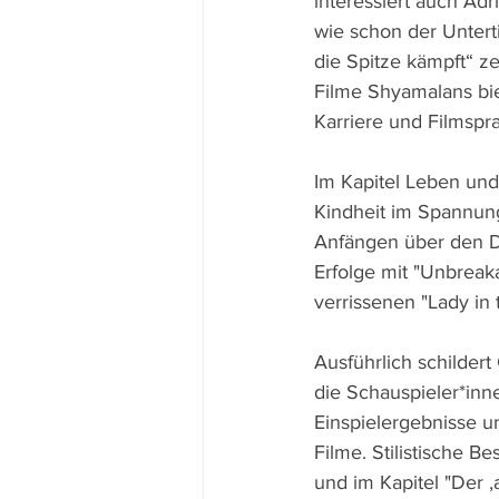
interessiert auch Ad
wie schon der Untert
die Spitze kämpft“ z
Filme Shyamalans bie
Karriere und Filmspr
Im Kapitel Leben un
Kindheit im Spannung
Anfängen über den Du
Erfolge mit "Unbreak
verrissenen "Lady in 
Ausführlich schilder
die Schauspieler*inn
Einspielergebnisse un
Filme. Stilistische
und im Kapitel "Der 