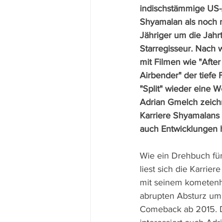
indischstämmige US-
Shyamalan als noch n
Jähriger um die Jah
Starregisseur. Nach 
mit Filmen wie "After
Airbender" der tiefe F
"Split" wieder eine 
Adrian Gmelch zeichn
Karriere Shyamalans 
auch Entwicklungen 
Wie ein Drehbuch für
liest sich die Karriere
mit seinem kometenh
abrupten Absturz u
Comeback ab 2015. D