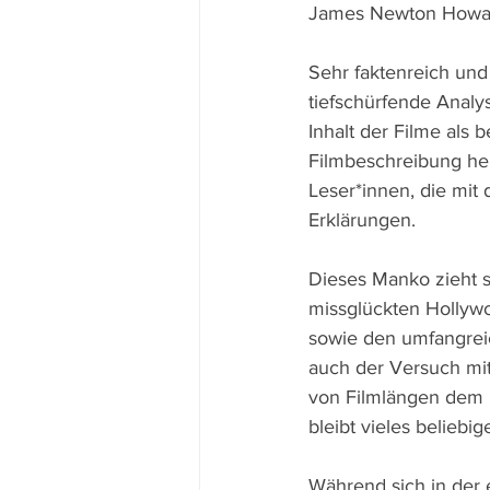
James Newton Howard
Sehr faktenreich und 
tiefschürfende Analys
Inhalt der Filme als 
Filmbeschreibung her
Leser*innen, die mit 
Erklärungen. 
Dieses Manko zieht s
missglückten Hollywoo
sowie den umfangreic
auch der Versuch mit
von Filmlängen dem K
bleibt vieles beliebi
Während sich in der 