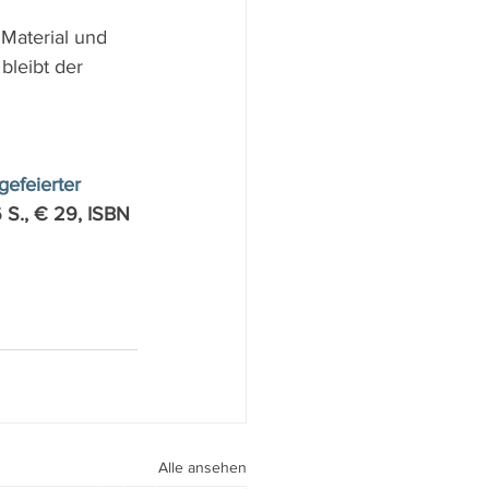
Material und 
bleibt der 
efeierter 
 S., € 29, ISBN 
Alle ansehen
peri I
walter.gasperi@film-netz.com