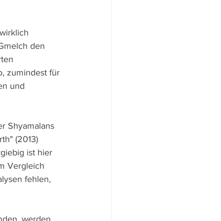
wirklich 
s Gmelch den 
rten 
, zumindest für 
en und 
er Shyamalans 
th" (2013)  
ebig ist hier 
m Vergleich 
lysen fehlen, 
inden, werden 