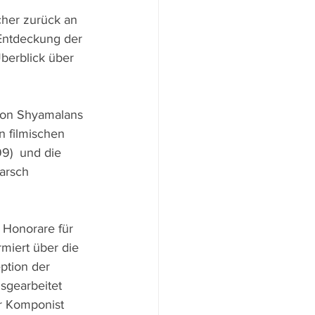
cher zurück an 
 Entdeckung der 
berblick über 
von Shyamalans 
n filmischen 
9)  und die 
arsch 
 Honorare für 
miert über die 
ption der 
sgearbeitet 
er Komponist 