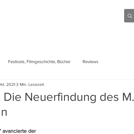
Aktuell
Beiträge
Über mich
Links
Festivals, Filmgeschichte, Bücher
Reviews
Okt. 2021
3 Min. Lesezeit
 Die Neuerfindung des M.
an
 avancierte der 