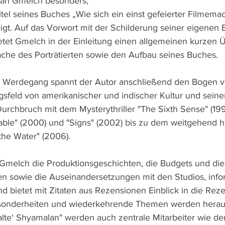
rian Gmelch besonders, 
itel seines Buches „Wie sich ein einst gefeierter Filmema
eigt. Auf das Vorwort mit der Schilderung seiner eigenen
tet Gmelch in der Einleitung einen allgemeinen kurzen Ü
ache des Porträtierten sowie den Aufbau seines Buches.
d Werdegang spannt der Autor anschließend den Bogen 
sfeld von amerikanischer und indischer Kultur und seine
rchbruch mit dem Mysterythriller "The Sixth Sense" (199
able" (2000) und "Signs" (2002) bis zu dem weitgehend h
the Water" (2006).
t Gmelch die Produktionsgeschichten, die Budgets und die
en sowie die Auseinandersetzungen mit den Studios, infor
d bietet mit Zitaten aus Rezensionen Einblick in die Reze
 Besonderheiten und wiederkehrende Themen werden herau
‚alte‘ Shyamalan" werden auch zentrale Mitarbeiter wie d