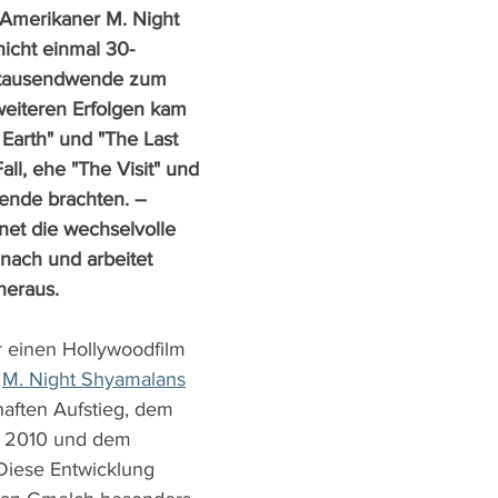
Amerikaner M. Night 
icht einmal 30-
rtausendwende zum 
weiteren Erfolgen kam 
 Earth" und "The Last 
all, ehe "The Visit" und 
Wende brachten. – 
et die wechselvolle 
nach und arbeitet 
heraus.
 einen Hollywoodfilm 
 
M. Night Shyamalans
aften Aufstieg, dem 
m 2010 und dem 
iese Entwicklung 