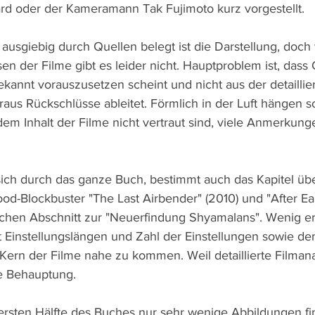
 oder der Kameramann Tak Fujimoto kurz vorgestellt.
ausgiebig durch Quellen belegt ist die Darstellung, doch 
en der Filme gibt es leider nicht. Hauptproblem ist, das
bekannt vorauszusetzen scheint und nicht aus der detaillie
aus Rückschlüsse ableitet. Förmlich in der Luft hängen so
dem Inhalt der Filme nicht vertraut sind, viele Anmerkung
ich durch das ganze Buch, bestimmt auch das Kapitel üb
d-Blockbuster "The Last Airbender" (2010) und "After Ear
hen Abschnitt zur "Neuerfindung Shyamalans". Wenig ergi
 Einstellungslängen und Zahl der Einstellungen sowie de
ern der Filme nahe zu kommen. Weil detaillierte Filmana
ge Behauptung.
ersten Hälfte des Buches nur sehr wenige Abbildungen f