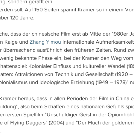
g, sondern gerafft ein 
rden soll. Auf 150 Seiten spannt Kramer so in einem Vor
ber 120 Jahre.
he, dass der chinesische Film erst ab Mitte der 1980er J
n Kaige und 
Zhang Yimou
 internationale Aufmerksamkeit 
r überraschend ausführlich den früheren Zeiten. Rund zwe
wenig bekannte Phase ein, bei der Kramer den Weg vom
ttenspiel: Kolonialer Einfluss und kultureller Wandel (18
atten: Attraktionen von Technik und Gesellschaft (1920 – 
olonialismus und ideologische Erziehung (1949 – 1978)" n
 Kramer heraus, dass in allen Perioden der Film in China e
ildung", also beim Schaffen eines nationalen Gefühls spiel
n ersten Spielfilm "Unschuldiger Geist in der Opiumhöhle"
 of Flying Daggers" (2004) und "Der Fluch der goldenen
.