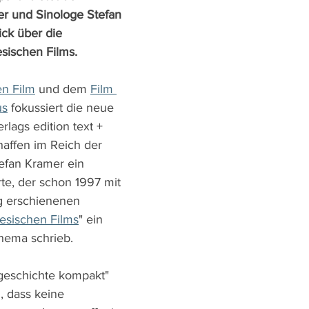
r und Sinologe Stefan 
ck über die 
sischen Films.
en Film
 und dem 
Film 
us
 fokussiert die neue 
lags edition text + 
haffen im Reich der 
tefan Kramer ein 
e, der schon 1997 mit 
g erschienenen 
esischen Films
" ein 
hema schrieb.
mgeschichte kompakt" 
, dass keine 