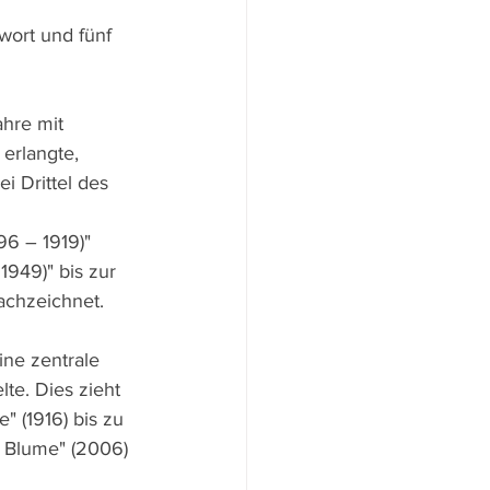
wort und fünf 
ahre mit 
erlangte, 
i Drittel des 
 
96 – 1919)" 
1949)" bis zur 
achzeichnet.
ine zentrale 
te. Dies zieht 
 (1916) bis zu 
 Blume" (2006) 