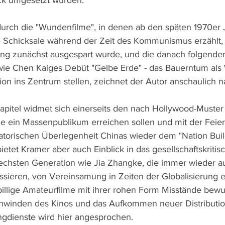
k umgesetzt wurden.
urch die "Wundenfilme", in denen ab den späten 1970er 
e Schicksale während der Zeit des Kommunismus erzählt, a
rung zunächst ausgespart wurde, und die danach folgend
 wie Chen Kaiges Debüt "Gelbe Erde" - das Bauerntum als
tion ins Zentrum stellen, zeichnet der Autor anschaulich n
pitel widmet sich einerseits den nach Hollywood-Muster
e ein Massenpublikum erreichen sollen und mit der Feier
satorischen Überlegenheit Chinas wieder dem "Nation Buil
bietet Kramer aber auch Einblick in das gesellschaftskritis
echsten Generation wie Jia Zhangke, die immer wieder a
ussieren, von Vereinsamung in Zeiten der Globalisierung 
s billige Amateurfilme mit ihrer rohen Form Misstände bew
hwinden des Kinos und das Aufkommen neuer Distributi
ngdienste wird hier angesprochen.