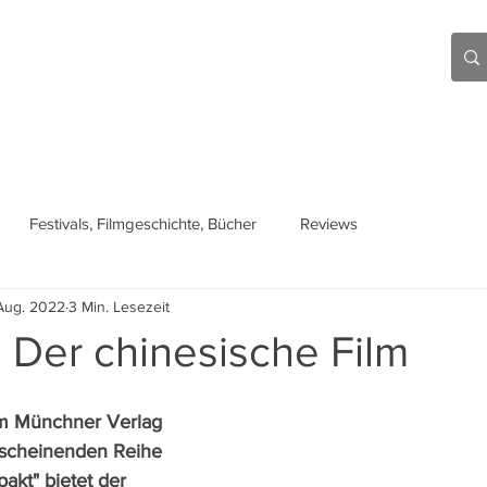
Aktuell
Beiträge
Über mich
Links
Festivals, Filmgeschichte, Bücher
Reviews
Aug. 2022
3 Min. Lesezeit
 Der chinesische Film
im Münchner Verlag 
 erscheinenden Reihe 
akt" bietet der 