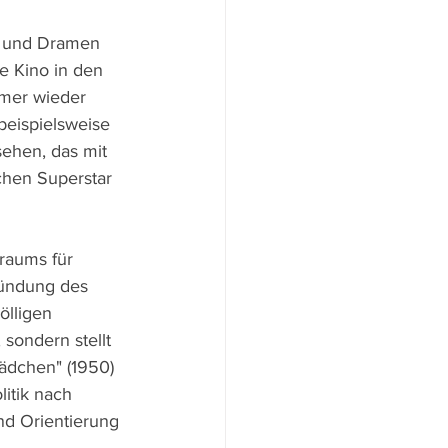
n und Dramen 
e Kino in den 
mmer wieder 
eispielsweise 
sehen, das mit 
chen Superstar 
iraums für 
ründung des 
ölligen 
sondern stellt 
ädchen" (1950) 
litik nach 
d Orientierung 