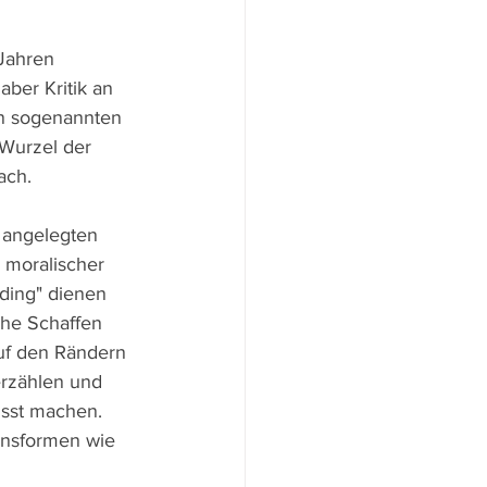
Jahren 
ber Kritik an 
en sogenannten 
 Wurzel der 
ach.
 angelegten 
 moralischer 
ding" dienen 
che Schaffen 
uf den Rändern 
erzählen und 
usst machen. 
onsformen wie 