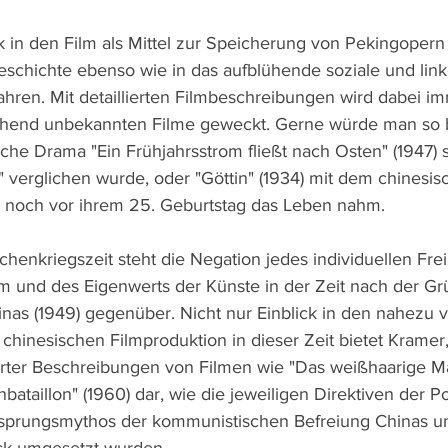
ck in den Film als Mittel zur Speicherung von Pekingoper
schichte ebenso wie in das aufblühende soziale und link
hren. Mit detaillierten Filmbeschreibungen wird dabei i
gehend unbekannten Filme geweckt. Gerne würde man so b
che Drama "Ein Frühjahrsstrom fließt nach Osten" (1947) 
 verglichen wurde, oder "Göttin" (1934) mit dem chinesis
h noch vor ihrem 25. Geburtstag das Leben nahm.
chenkriegszeit steht die Negation jedes individuellen Fre
m und des Eigenwerts der Künste in der Zeit nach der G
as (1949) gegenüber. Nicht nur Einblick in den nahezu v
inesischen Filmproduktion in dieser Zeit bietet Kramer, 
erter Beschreibungen von Filmen wie "Das weißhaarige M
bataillon" (1960) dar, wie die jeweiligen Direktiven der Po
sprungsmythos der kommunistischen Befreiung Chinas un