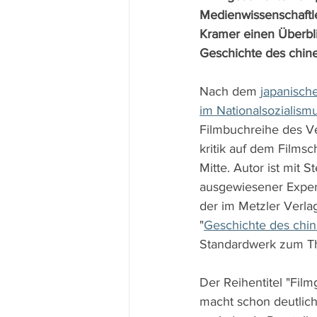
Medienwissenschaftle
Kramer einen Überbli
Geschichte des chine
Nach dem 
japanisch
im Nationalsozialism
Filmbuchreihe des Ver
kritik auf dem Filmsc
Mitte. Autor ist mit S
ausgewiesener Expert
der im Metzler Verla
"
Geschichte des chin
Standardwerk zum T
Der Reihentitel "Fil
macht schon deutlich