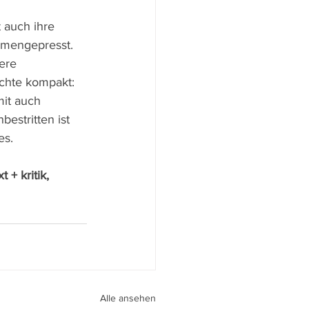
 auch ihre 
mmengepresst. 
ere 
ichte kompakt: 
mit auch 
stritten ist 
s. 
t + kritik, 
Alle ansehen
peri I
walter.gasperi@film-netz.com