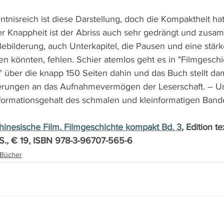
tnisreich ist diese Darstellung, doch die Kompaktheit hat
er Knappheit ist der Abriss auch sehr gedrängt und zusa
 Bebilderung, auch Unterkapitel, die Pausen und eine stärk
en könnten, fehlen. Schier atemlos geht es in "Filmgesch
" über die knapp 150 Seiten dahin und das Buch stellt da
erungen an das Aufnahmevermögen der Leserschaft. – Unbe
ormationsgehalt des schmalen und kleinformatigen Bande
hinesische Film. Filmgeschichte kompakt Bd. 3
, Edition tex
., € 19, ISBN 978-3-96707-565-6
, Bücher
www.film-netz.com
I Walter Gas