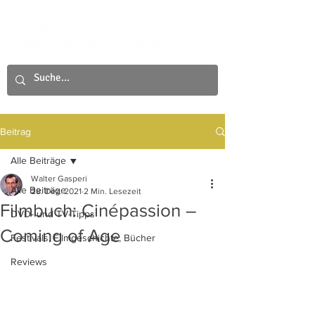
Beitrag
Alle Beiträge
Walter Gasperi
Alle Beiträge
28. Dez. 2021
2 Min. Lesezeit
Filmbuch: Cinépassion –
DVD- und TV-Tipps
Coming of Age
Festivals, Filmgeschichte, Bücher
Reviews