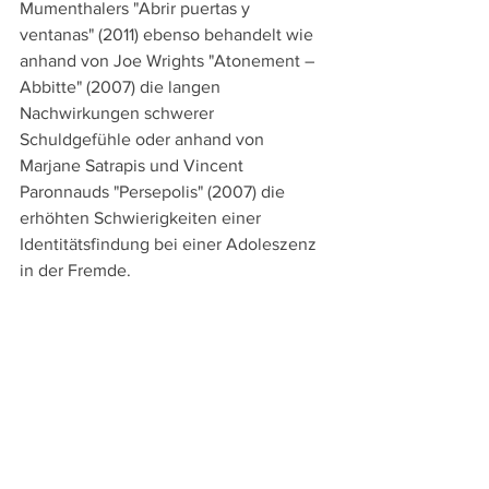
Mumenthalers "Abrir puertas y 
ventanas" (2011) ebenso behandelt wie 
anhand von Joe Wrights "Atonement – 
Abbitte" (2007) die langen 
Nachwirkungen schwerer 
Schuldgefühle oder anhand von 
Marjane Satrapis und Vincent 
Paronnauds "Persepolis" (2007) die 
erhöhten Schwierigkeiten einer 
Identitätsfindung bei einer Adoleszenz 
in der Fremde.   
So ergibt sich durch die breit gestreute 
Auswahl mit Filmen aus 
unterschiedlichen Kulturkreisen und 
Milieus sowie mit unterschiedlichen 
Handlungen ein schillerndes Bild der 
Adoleszenz. Einblick kann dadurch 
nicht nur in vielfältige Probleme auf 