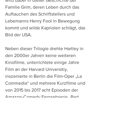
wird dabei in dieser Geschichte der 
Familie Grim, deren Leben durch das 
Auftauchen des Schriftstellers und 
Lebemanns Henry Fool in Bewegung 
kommt und wilde Kapriolen schlägt, das 
Bild der USA. 
Neben dieser Trilogie drehte Hartley in 
den 2000er Jahren keine weiteren 
Kinofilme, unterrichtete einige Jahre 
Film an der Harvard Universitiy, 
inszenierte in Berlin die Film-Oper „La 
Commedia“ und mehrere Kurzfilme und 
von 2015 bis 2017 acht Episoden der 
Amazon-Comedy Fernsehserie „Red 
Oaks“.
Intensiv kümmert er sich auch um die 
Restaurierung und Digitalisierung 