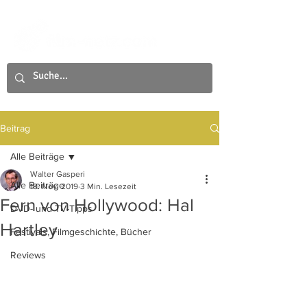
Beitrag
Alle Beiträge
Walter Gasperi
Alle Beiträge
18. Nov. 2019
3 Min. Lesezeit
Fern von Hollywood: Hal
DVD- und TV-Tipps
Hartley
Festivals, Filmgeschichte, Bücher
Reviews