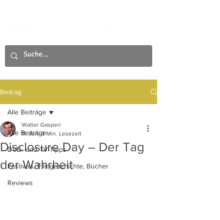
Beitrag
Alle Beiträge
Walter Gasperi
Alle Beiträge
11. Juni
3 Min. Lesezeit
Disclosure Day – Der Tag
DVD- und TV-Tipps
der Wahrheit
Festivals, Filmgeschichte, Bücher
Reviews