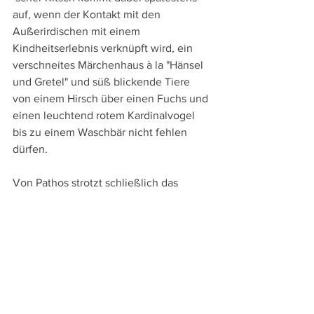
auf, wenn der Kontakt mit den 
Außerirdischen mit einem 
Kindheitserlebnis verknüpft wird, ein 
verschneites Märchenhaus à la "Hänsel 
und Gretel" und süß blickende Tiere 
von einem Hirsch über einen Fuchs und 
einen leuchtend rotem Kardinalvogel 
bis zu einem Waschbär nicht fehlen 
dürfen.
Von Pathos strotzt schließlich das 
Finale, bei dem alle Handlungsfäden 
zusammengeführt werden und der Film 
wieder zu einem seiner 
Ausgangspunkte zurückkehrt. Gut 
gemeint ist dieses Ende sicherlich, aber 
einerseits ist höchst unglaubwürdig, 
was hier medial abläuft, andererseits 