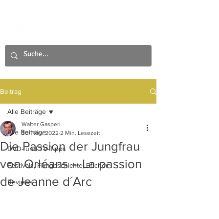
Beitrag
Alle Beiträge
Walter Gasperi
Alle Beiträge
30. Nov. 2022
2 Min. Lesezeit
Die Passion der Jungfrau
DVD- und TV-Tipps
von Orléans – La passion
Festivals, Filmgeschichte, Bücher
de Jeanne d´Arc
Reviews