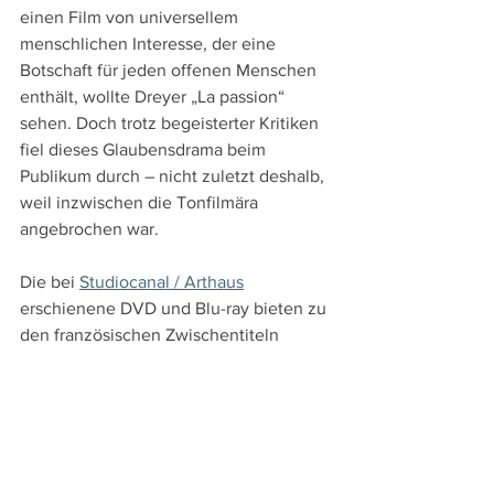
einen Film von universellem 
menschlichen Interesse, der eine 
Botschaft für jeden offenen Menschen 
enthält, wollte Dreyer „La passion“ 
sehen. Doch trotz begeisterter Kritiken 
fiel dieses Glaubensdrama beim 
Publikum durch – nicht zuletzt deshalb, 
weil inzwischen die Tonfilmära 
angebrochen war. 
Die bei 
Studiocanal / Arthaus
erschienene DVD und Blu-ray bieten zu 
den französischen Zwischentiteln 
deutsche Untertitel an. Als Extra gibt es 
die deutsch untertitelte, 96-minütige 
Dokumentation "Carl Theodor Dreyer – 
Mein Metier", in der mit vielen 
Filmausschnitten, Interviews und 
eingesprochenen Statements Dreyers 