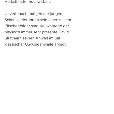
Herbstblätter hochwirbelt.
Unverbraucht mögen die jungen 
Schauspieler*innen sein, aber zu sehr 
Klischeebilder sind sie, während der 
physisch immer sehr präsente David 
Strathairn seinen Anwalt im Stil 
klassischer US-Kinoanwälte anlegt.  
Stromlinienförmige Kinounterhaltung 
nach klassischem US-Muster wird so 
geboten. Gut kann man das anschauen, 
auch wenn Newman es mit der 
Mystifizierung der Natur übertreibt, aber 
wirklich mitreißen kann dieser Mix aus 
Coming-of-Age-Geschichte, Romanze, 
Krimi und Gerichtsdrama kaum: Zu glatt 
und kantenlos ist das letztlich, zu viel 
Kinogeschichte und Kinoemotionen 