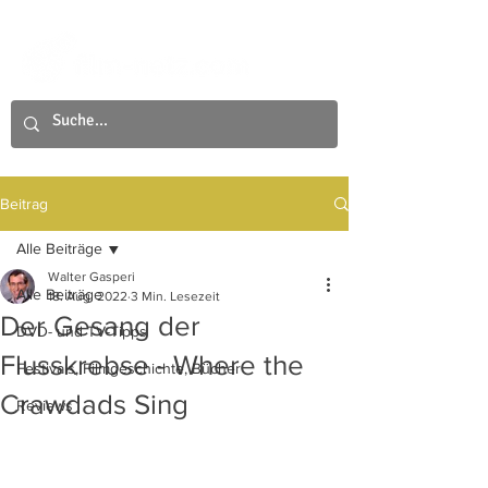
Beitrag
Alle Beiträge
Walter Gasperi
Alle Beiträge
18. Aug. 2022
3 Min. Lesezeit
Der Gesang der
DVD- und TV-Tipps
Flusskrebse - Where the
Festivals, Filmgeschichte, Bücher
Crawdads Sing
Reviews