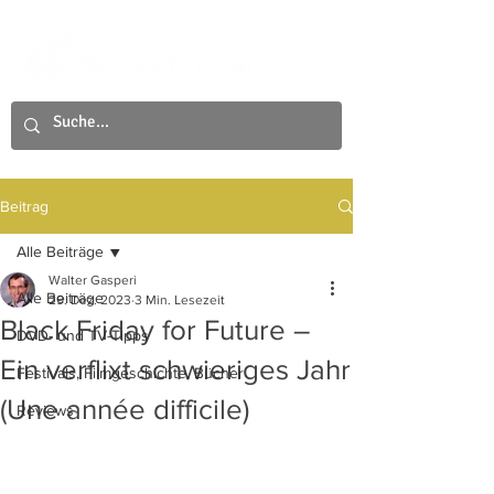
Beitrag
Alle Beiträge
Walter Gasperi
Alle Beiträge
29. Dez. 2023
3 Min. Lesezeit
Black Friday for Future –
DVD- und TV-Tipps
Ein verflixt schwieriges Jahr
Festivals, Filmgeschichte, Bücher
(Une année difficile)
Reviews