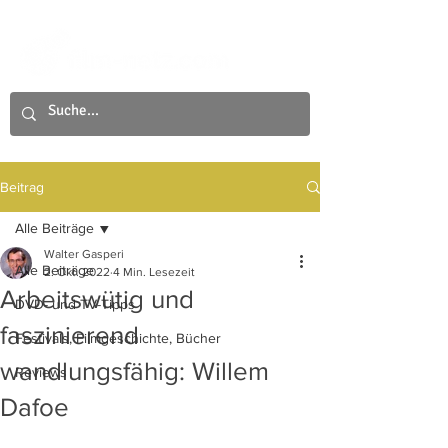
Beitrag
Alle Beiträge
Walter Gasperi
Alle Beiträge
2. Okt. 2022
4 Min. Lesezeit
Arbeitswütig und
DVD- und TV-Tipps
faszinierend
Festivals, Filmgeschichte, Bücher
wandlungsfähig: Willem
Reviews
Dafoe