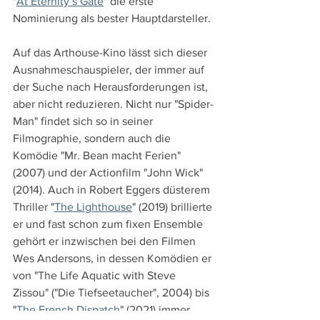
"
At Eternity´s Gate
" die erste 
Nominierung als bester Hauptdarsteller.
Auf das Arthouse-Kino lässt sich dieser 
Ausnahmeschauspieler, der immer auf 
der Suche nach Herausforderungen ist, 
aber nicht reduzieren. Nicht nur "Spider-
Man" findet sich so in seiner 
Filmographie, sondern auch die 
Komödie "Mr. Bean macht Ferien" 
(2007) und der Actionfilm "John Wick" 
(2014). Auch in Robert Eggers düsterem 
Thriller "
The Lighthouse
" (2019) brillierte 
er und fast schon zum fixen Ensemble 
gehört er inzwischen bei den Filmen 
Wes Andersons, in dessen Komödien er 
von "The Life Aquatic with Steve 
Zissou" ("Die Tiefseetaucher", 2004) bis 
"
The French Dispatch
" (2021) immer 