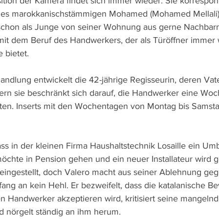
tion der Kamera findet sich immer wieder. Sie korrespond
 des marokkanischstämmigen Mohamed (Mohamed Mellali),
r schon als Junge von seiner Wohnung aus gerne Nachbar
it dem Beruf des Handwerkers, der als Türöffner immer 
 bietet.
andlung entwickelt die 42-jährige Regisseurin, deren Vate
dern sie beschränkt sich darauf, die Handwerker eine Woc
eiten. Inserts mit den Wochentagen von Montag bis Samsta
s in der kleinen Firma Haushaltstechnik Losaille ein Umb
öchte in Pension gehen und ein neuer Installateur wird g
ingestellt, doch Valero macht aus seiner Ablehnung ge
ng an kein Hehl. Er bezweifelt, dass die katalanische B
 Handwerker akzeptieren wird, kritisiert seine mangelnd
 nörgelt ständig an ihm herum. 