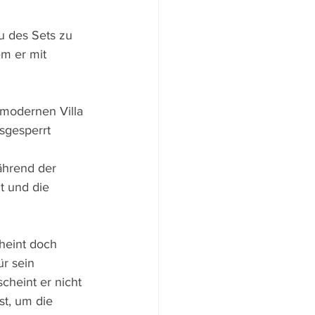
u des Sets zu 
m er mit 
r modernen Villa 
sgesperrt 
ährend der 
 und die 
heint doch 
r sein 
cheint er nicht 
st, um die 