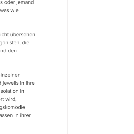
as oder jemand 
twas wie 
eicht übersehen 
onisten, die 
und den 
einzelnen 
jeweils in ihre 
olation in 
rt wird, 
tagskomödie 
ssen in ihrer 