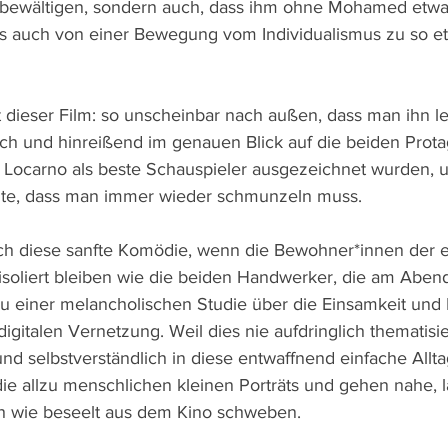
zu bewältigen, sondern auch, dass ihm ohne Mohamed etw
llus auch von einer Bewegung vom Individualismus zu so e
st dieser Film: so unscheinbar nach außen, dass man ihn l
ch und hinreißend im genauen Blick auf die beiden Protag
n Locarno als beste Schauspieler ausgezeichnet wurden, 
alte, dass man immer wieder schmunzeln muss. 
sich diese sanfte Komödie, wenn die Bewohner*innen der 
soliert bleiben wie die beiden Handwerker, die am Abend 
u einer melancholischen Studie über die Einsamkeit und Is
digitalen Vernetzung. Weil dies nie aufdringlich thematisie
und selbstverständlich in diese entwaffnend einfache All
die allzu menschlichen kleinen Porträts und gehen nahe, la
ch wie beseelt aus dem Kino schweben. 