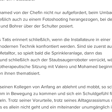
hamed von der Chefin nicht nur aufgefordert, beim Umba
ießlich auch zu einem Fotoshooting herangezogen, bei de
nd Bohrer über der Schulter posiert.
Tatis erinnert schließlich, wenn die Installateure in eine
odernen Technik konfrontiert werden. Sind sie zuerst au
talltor, so spielt bald die Sprinkleranlage, dann das 
nd schließlich auch der Staubsaugerroboter verrückt, w
otherapeutische Sitzung mit Valero und Mohamed beginnt
 ihnen thematisiert.
seinen Kollegen von Anfang an ablehnt und mobbt, so sc
 ihm in Bewegung zu kommen und sich ein Schuldgefühl fü
ln. Trotz seiner Vorurteile, trotz seines Alltagsrassismus s
 es allein nicht geht und ein miteinander unumgänglich i