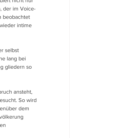
iert nicht nur 
 der im Voice-
n beobachtet 
wieder intime 
r selbst 
he lang bei 
g gliedern so 
ruch ansteht, 
esucht. So wird 
genüber dem 
evölkerung 
en 