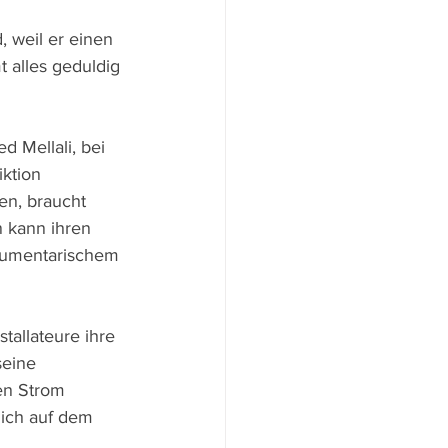
 weil er einen 
 alles geduldig 
 Mellali, bei 
ktion 
en, braucht 
 kann ihren 
kumentarischem 
tallateure ihre 
seine 
en Strom 
lich auf dem 