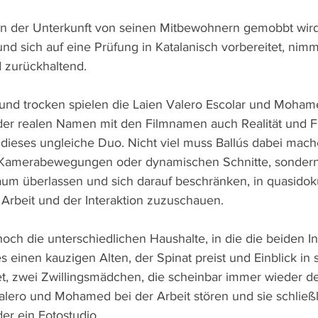
n der Unterkunft von seinen Mitbewohnern gemobbt wird,
d sich auf eine Prüfung in Katalanisch vorbereitet, nimmt
nd zurückhaltend.
und trocken spielen die Laien Valero Escolar und Mohamed
er realen Namen mit den Filmnamen auch Realität und Fi
dieses ungleiche Duo. Nicht viel muss Ballús dabei mach
 Kamerabewegungen oder dynamischen Schnitte, sondern
aum überlassen und sich darauf beschränken, in quasido
 Arbeit und der Interaktion zuzuschauen.
h die unterschiedlichen Haushalte, in die die beiden Ins
es einen kauzigen Alten, der Spinat preist und Einblick in 
t, zwei Zwillingsmädchen, die scheinbar immer wieder d
alero und Mohamed bei der Arbeit stören und sie schließ
er ein Fotostudio. 