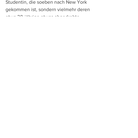
Studentin, die soeben nach New York 
gekommen ist, sondern vielmehr deren 
etwa 30-jährige etwas abgedrehte 
künftige Stiefschwester, die die 18-
jährige mit dem Leben im Big Apple 
vertraut machen soll, selbst aber das 
Leben nicht so im Griff hat, wie es 
anfangs scheint.
Wie ihre Drehbücher durch einen 
genauen Blick fürs Milieu und Figuren 
und ein sicheres Gespür für 
lebensechte Dialoge bestechen, so lebt 
auch ihr Regiedebüt „Lady Bird“ vom 
großen Einfühlungsvermögen und einer 
Inszenierung, die dafür sorgt, dass der 
Film wie dem Leben abgeschaut wirkt. 
Gespannt macht dieses fulminante 
Debüt auf Gerwigs zweite Regiearbeit 