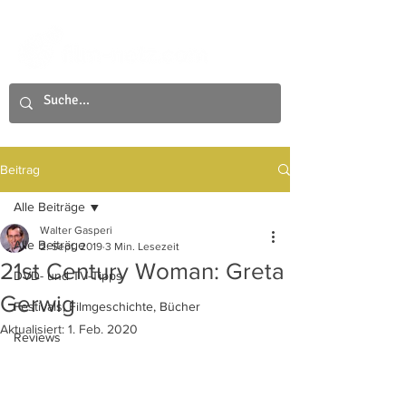
Beitrag
Alle Beiträge
Walter Gasperi
Alle Beiträge
2. Sept. 2019
3 Min. Lesezeit
21st Century Woman: Greta
DVD- und TV-Tipps
Gerwig
Festivals, Filmgeschichte, Bücher
Aktualisiert:
1. Feb. 2020
Reviews